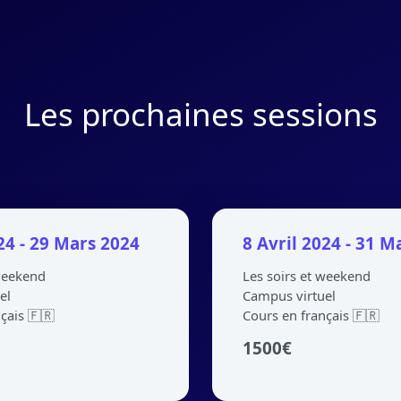
Les prochaines sessions
024 - 29 Mars 2024
8 Avril 2024 - 31 M
 weekend
Les soirs et weekend
el
Campus virtuel
çais 🇫🇷
Cours en français 🇫🇷
1500
€