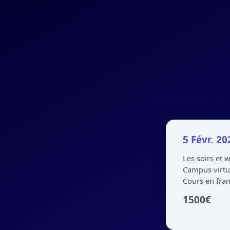
5 Févr. 2
Les soirs et
Campus virtu
Cours en fran
1500
€