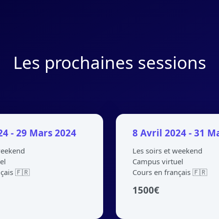
Les prochaines sessions
024 - 29 Mars 2024
8 Avril 2024 - 31 M
 weekend
Les soirs et weekend
el
Campus virtuel
çais 🇫🇷
Cours en français 🇫🇷
1500
€