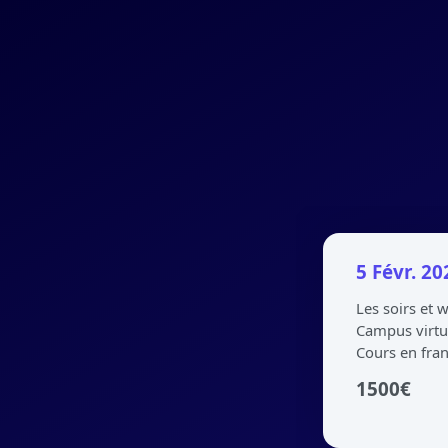
5 Févr. 2
Les soirs et
Campus virtu
Cours en fran
1500
€