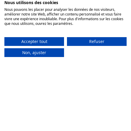
Nous utilisons des cookies
Growth Hacker Freelance
Nous pouvons les placer pour analyser les données de nos visiteurs,
améliorer notre site Web, afficher un contenu personnalisé et vous faire
vivre une expérience inoubliable. Pour plus d'informations sur les cookies
que nous utilisons, ouvrez les paramètres.
Accepter tout
Refuser
Adélaïde
Desnoë
Non, ajuster
Chef de Projet
Soraya
Cantos
Développeuse Fullstack