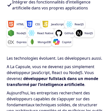
Intégrer des fonctionnalités d’intelligence
artificielle dans vos propres applications
HTML
CSS
JavaScript
ReactJS
NodeJS
React Native
GitHub
NextJS
Express
MongoDB
Copilot
Les technologies évoluent. Les développeurs aussi.
A La Capsule, vous ne devenez pas simplement
développeur JavaScript, React ou NodeJS. Vous
devenez
développeur fullstack dans un monde
transformé par l’intelligence artificielle
.
Aujourd’hui, les entreprises recherchent des
développeurs capables de s’appuyer sur des
fondamentaux techniques solides, de structurer
une architecture complète et de maîtriser les outils