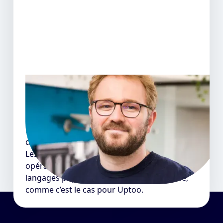
Il recrute, il témoigne
Quentin L. - Head of Product @Uptoo
Dans mon équipe, on a embauché 4 alumnis
de La Capsule.
Les développeurs sortis de ce bootcamp sont
opérationnels après la formation sur des
langages populaires et adaptés au marché,
comme c’est le cas pour Uptoo.