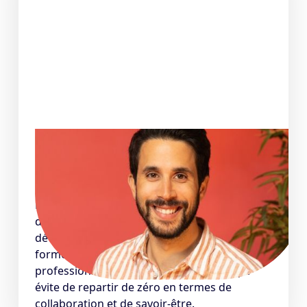
Il recrute, il témoigne
Foued T. - Directeur de l'Ingénierie @Brigad
Nous avons recruté un alumni de La Capsule
dans notre équipe IT au début du
développement de celle-ci. Les développeurs
formés par La Capsule se distinguent par leur
professionnalisme déjà bien ancré, ce qui
évite de repartir de zéro en termes de
collaboration et de savoir-être.