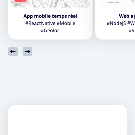
App mobile temps réel
Web a
#ReactNative #Mobile
#NodeJS #We
#Géoloc
#V