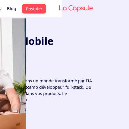
s
Blog
Postuler
b & Mobile
ppeur web dans un monde transformé par l’IA.
re Coding Bootcamp développeur full-stack. Du
e artificielle dans vos produits. Le
ransformation.
labus
is