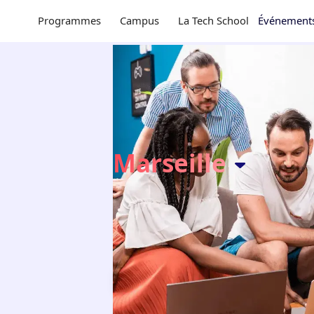
Programmes
Campus
La Tech School
Événement
Formation
Développeur We
augmenté IA
Marseille
Le
Coding Bootcamp
pour devenir dévelo
Créez des applications AI-ready avec not
frontend au backend, intégrez l’intelligenc
développement évolue. Prenez part à la t
Nous contacter
Télécharger le syl
4.98/5
-
sur 460 avis d'alumn