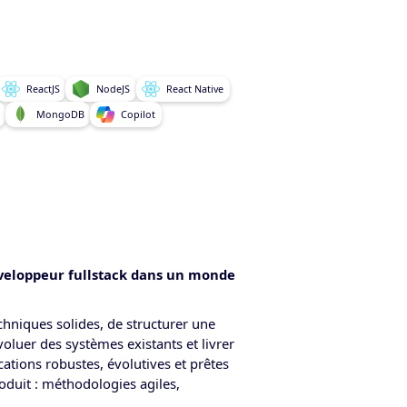
ReactJS
NodeJS
React Native
MongoDB
Copilot
veloppeur fullstack dans un monde
hniques solides, de structurer une
voluer des systèmes existants et livrer
ications robustes, évolutives et prêtes
duit : méthodologies agiles,