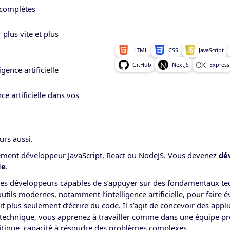
 complètes
 plus vite et plus
HTML
CSS
JavaScript
GitHub
NextJS
Express
igence artificielle
ce artificielle dans vos
urs aussi.
ement développeur JavaScript, React ou NodeJS. Vous devenez
dé
le
.
 des développeurs capables de s’appuyer sur des fondamentaux tec
utils modernes, notamment l’intelligence artificielle, pour faire é
git plus seulement d’écrire du code.
Il s’agit de concevoir des appl
 technique, vous apprenez à travailler comme dans une équipe pro
critique, capacité à résoudre des problèmes complexes.