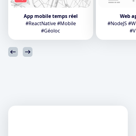
App mobile temps réel
Web a
#ReactNative #Mobile
#NodeJS #We
#Géoloc
#V