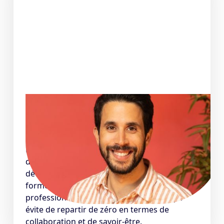
Il recrute, il témoigne
Foued T. - Directeur de l'Ingénierie @Brigad
Nous avons recruté un alumni de La Capsule
dans notre équipe IT au début du
développement de celle-ci. Les développeurs
formés par La Capsule se distinguent par leur
professionnalisme déjà bien ancré, ce qui
évite de repartir de zéro en termes de
collaboration et de savoir-être.