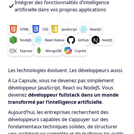
Intégrer des fonctionnalités d’intelligence
artificielle dans vos propres applications
HTML
CSS
JavaScript
ReactJS
NodeJS
React Native
GitHub
NextJS
Express
MongoDB
Copilot
Les technologies évoluent. Les développeurs aussi.
A La Capsule, vous ne devenez pas simplement
développeur JavaScript, React ou NodeJS. Vous
devenez
développeur fullstack dans un monde
transformé par l’intelligence artificielle
.
Aujourd’hui, les entreprises recherchent des
développeurs capables de s’appuyer sur des
fondamentaux techniques solides, de structurer
une architecture complète et de maîtriser les outils