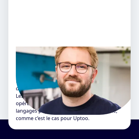
Il recrute, il témoigne
Quentin L. - Head of Product @Uptoo
Dans mon équipe, on a embauché 4 alumnis
de La Capsule.
Les développeurs sortis de ce bootcamp sont
opérationnels après la formation sur des
langages populaires et adaptés au marché,
comme c’est le cas pour Uptoo.