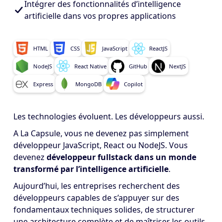
Intégrer des fonctionnalités d’intelligence
artificielle dans vos propres applications
HTML
CSS
JavaScript
ReactJS
NodeJS
React Native
GitHub
NextJS
Express
MongoDB
Copilot
Les technologies évoluent. Les développeurs aussi.
A La Capsule, vous ne devenez pas simplement
développeur JavaScript, React ou NodeJS. Vous
devenez
développeur fullstack dans un monde
transformé par l’intelligence artificielle
.
Aujourd’hui, les entreprises recherchent des
développeurs capables de s’appuyer sur des
fondamentaux techniques solides, de structurer
une architecture complète et de maîtriser les outils