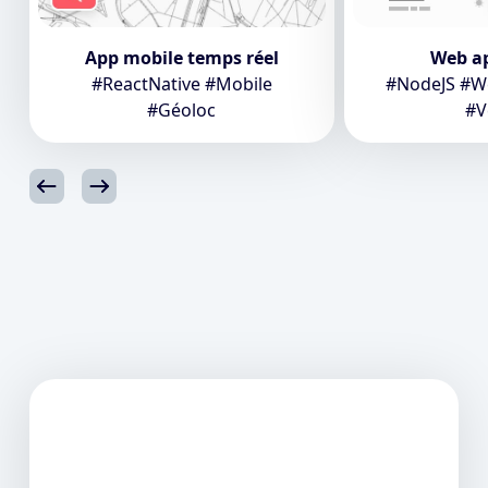
App mobile temps réel
Web a
#ReactNative #Mobile
#NodeJS #We
#Géoloc
#V