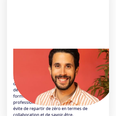
Il recrute, il témoigne
Foued T. - Directeur de l'Ingénierie @Brigad
Nous avons recruté un alumni de La Capsule
dans notre équipe IT au début du
développement de celle-ci. Les développeurs
formés par La Capsule se distinguent par leur
professionnalisme déjà bien ancré, ce qui
évite de repartir de zéro en termes de
collaboration et de savoir-être.