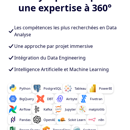
une expertise à 360°
Les compétences les plus recherchées en Data
Analyse
Une approche par projet immersive
Intégration du Data Engineering
Intelligence Artificielle et Machine Learning
Python
PostgreSQL
Tableau
PowerBI
BigQuery
DBT
Airbyte
Fivetran
Airflow
Kafka
Jupyter
matplotlib
Pandas
OpenAI
Scikit Learn
n8n
Power Query
TensorFlow
Seaborn